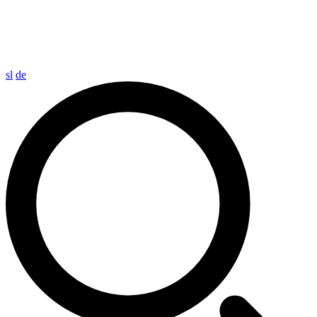
sl
de