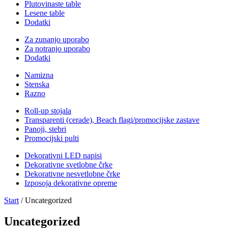
Plutovinaste table
Lesene table
Dodatki
Za zunanjo uporabo
Za notranjo uporabo
Dodatki
Namizna
Stenska
Razno
Roll-up stojala
Transparenti (cerade), Beach flagi/promocijske zastave
Panoji, stebri
Promocijski pulti
Dekorativni LED napisi
Dekorativne svetlobne črke
Dekorativne nesvetlobne črke
Izposoja dekorativne opreme
Start
/ Uncategorized
Uncategorized