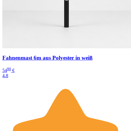
Fahnenmast 6m aus Polyester in weiß
90
54
€
4.8