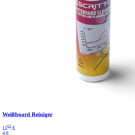
Weißboard Reiniger
62
11
€
4.8