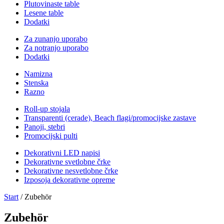
Plutovinaste table
Lesene table
Dodatki
Za zunanjo uporabo
Za notranjo uporabo
Dodatki
Namizna
Stenska
Razno
Roll-up stojala
Transparenti (cerade), Beach flagi/promocijske zastave
Panoji, stebri
Promocijski pulti
Dekorativni LED napisi
Dekorativne svetlobne črke
Dekorativne nesvetlobne črke
Izposoja dekorativne opreme
Start
/ Zubehör
Zubehör