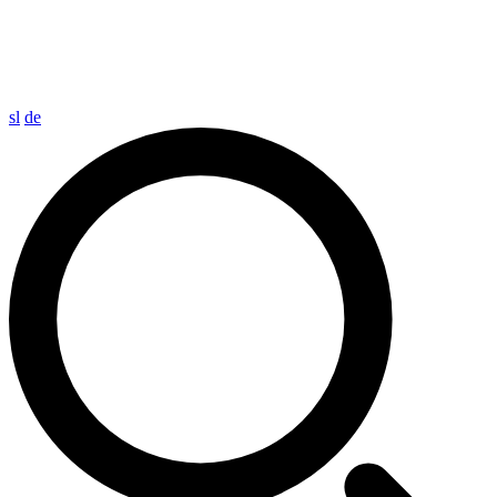
sl
de