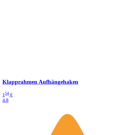
Klapprahmen Aufhängehaken
54
1
€
4.8