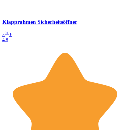
Klapprahmen Sicherheitsöffner
91
3
€
4.8