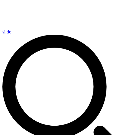
sl
de