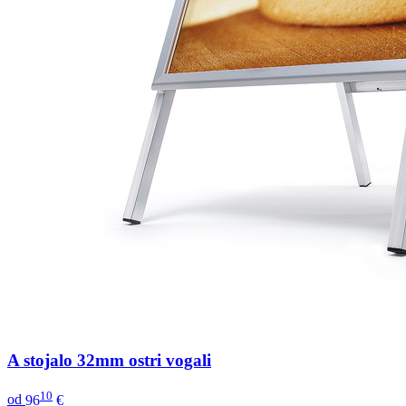
A stojalo 32mm ostri vogali
10
od
96
€