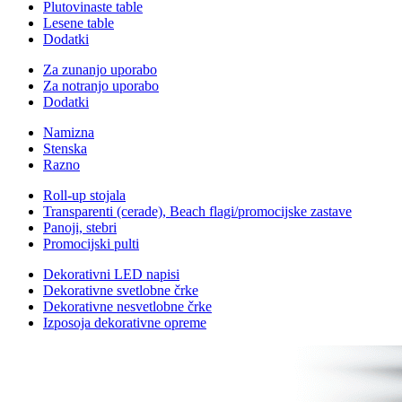
Plutovinaste table
Lesene table
Dodatki
Za zunanjo uporabo
Za notranjo uporabo
Dodatki
Namizna
Stenska
Razno
Roll-up stojala
Transparenti (cerade), Beach flagi/promocijske zastave
Panoji, stebri
Promocijski pulti
Dekorativni LED napisi
Dekorativne svetlobne črke
Dekorativne nesvetlobne črke
Izposoja dekorativne opreme