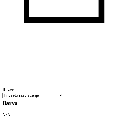
Razvrsti
Barva
N/A