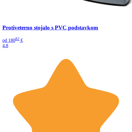
Protiveterno stojalo s PVC podstavkom
82
od
180
€
4.8