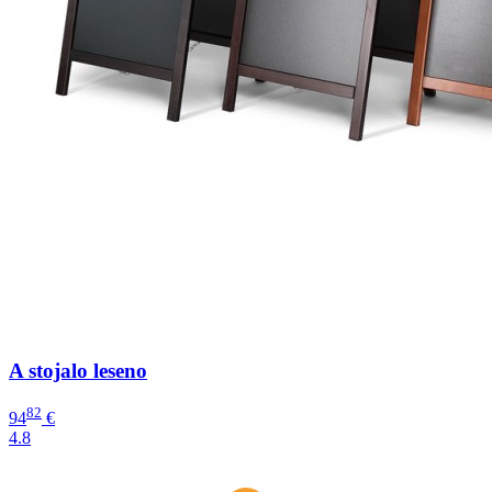
A stojalo leseno
82
94
€
4.8