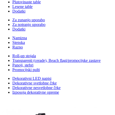
Plutovinaste table
Lesene table
Dodatki
Za zunanjo uporabo
Za notranjo uporabo
Dodatki
Namizna
Stenska
Razno
Roll-up stojala
Transparenti (cerade), Beach flagi/promocijske zastave
Panoji, stebri
Promocijski pulti
Dekorativni LED napisi
Dekorativne svetlobne črke
Dekorativne nesvetlobne črke
Izposoja dekorativne opreme