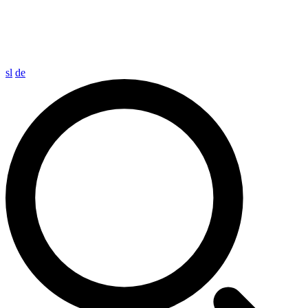
sl
de