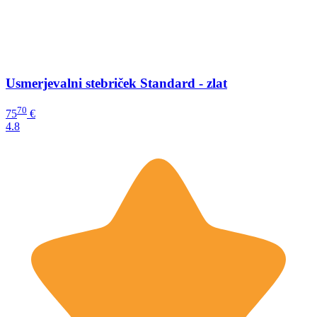
Usmerjevalni stebriček Standard - zlat
70
75
€
4.8