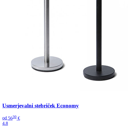
Usmerjevalni stebriček Economy
30
od
56
€
4.8