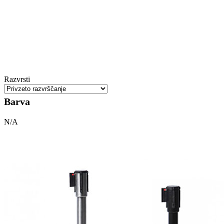
Razvrsti
Barva
N/A