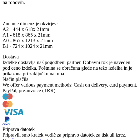
na robovih.
Zunanje dimenzije okvirjev:
A2 - 444 x 618x 21mm
A1 - 618 x 865 x 21mm
A0 - 865 x 1213 x 21mm
B1 - 724 x 1024 x 21mm
Dostava
Izdelke dostavlja naš pogodbeni partner. Dobavni rok je naveden
pod ceno izdelka. Poštnina se obračuna glede na težo izdelka in je
prikazana pri zaključku nakupa.
Način plačila
We offer various payment methods: Cash on delivery, card payment,
PayPal, pre-invoice (TRR).
Priprava datotek
Pripravili smo kratek vodič za pripravo datotek za tisk ali izrez.