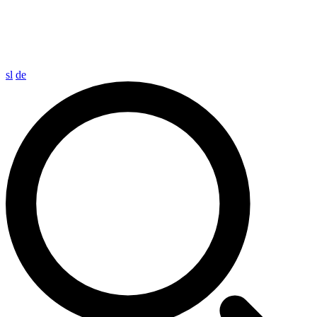
sl
de