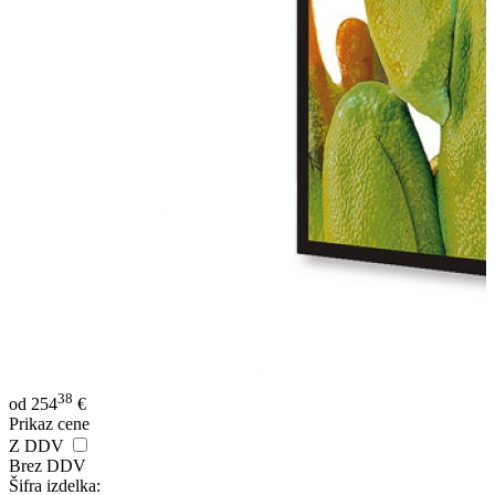
38
od
254
€
Prikaz cene
Z DDV
Brez DDV
Šifra izdelka: