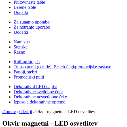
Plutovinaste table
Lesene table
Dodatki
Za zunanjo uporabo
Za notranjo uporabo
Dodatki
Namizna
Stenska
Razno
Roll-up stojala
Transparenti (cerade), Beach flagi/promocijske zastave
Panoji, stebri
Promocijski pulti
Dekorativni LED napisi
Dekorativne svetlobne črke
Dekorativne nesvetlobne črke
Izposoja dekorativne opreme
Domov
/
Okvirji
/ Okvir magnetni – LED osvetlitev
Okvir magnetni - LED osvetlitev