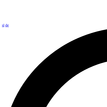
sl
de