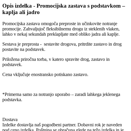
Opis izdelka - Promocijska zastava s podstavkom –
kaplja ali jadro
Promocijska zastava omogoča preproste in učinkovite notranje
promocije. Zahvaljujoč fleksibilnemu drogu iz steklenih vlaken,
lahko v nekaj sekundah preklapljate med obliko jadra ali kaplje.
Sestava je preprosta - sestavite drogova, pritrdite zastavo in drog
postavite na podstavek.
Priložena priročna torba, v katero spravite drog, zastavo in
podstavek.
Cena vključuje enostransko potiskano zastavo.
*Primerna samo za notranjo uporabo – zaradi lahkega jeklenega
podstavka.
Dostava
Izdelke dostavlja naš pogodbeni partner. Dobavni rok je naveden
pod ceno izdelka. Poštnina se obračuna glede na težo izdelka in je