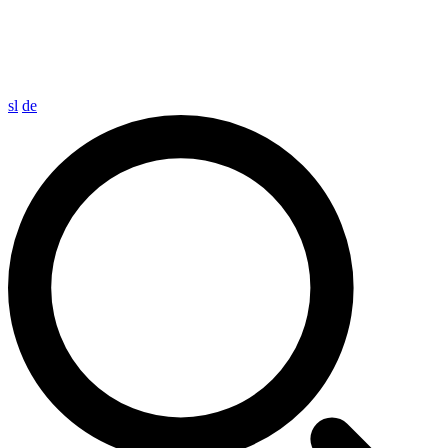
sl
de