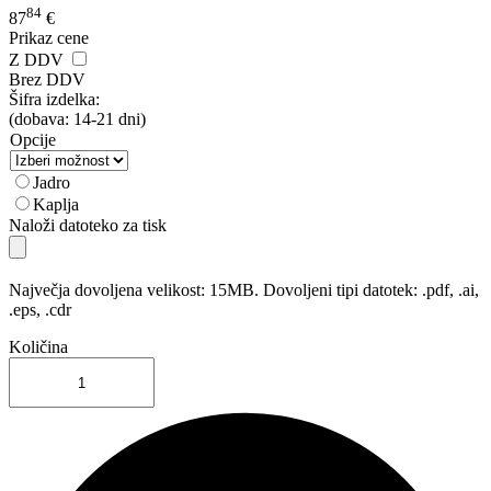
84
87
€
Prikaz cene
Z DDV
Brez DDV
Šifra izdelka:
(dobava: 14-21 dni)
Opcije
Jadro
Kaplja
Naloži datoteko za tisk
Največja dovoljena velikost: 15MB. Dovoljeni tipi datotek: .pdf, .ai,
.eps, .cdr
Količina