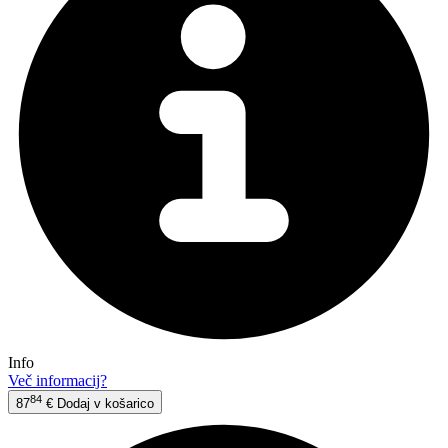
Info
Več informacij?
84
87
€
Dodaj v košarico