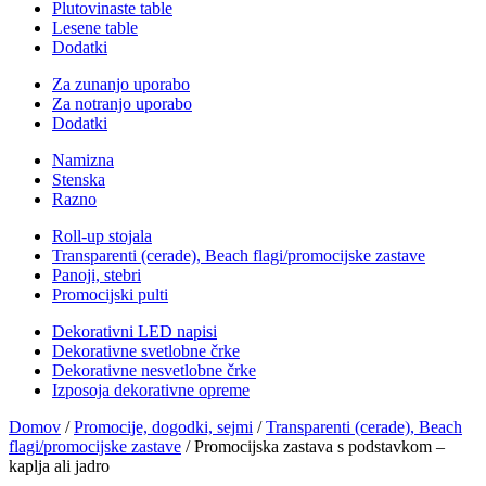
Plutovinaste table
Lesene table
Dodatki
Za zunanjo uporabo
Za notranjo uporabo
Dodatki
Namizna
Stenska
Razno
Roll-up stojala
Transparenti (cerade), Beach flagi/promocijske zastave
Panoji, stebri
Promocijski pulti
Dekorativni LED napisi
Dekorativne svetlobne črke
Dekorativne nesvetlobne črke
Izposoja dekorativne opreme
Domov
/
Promocije, dogodki, sejmi
/
Transparenti (cerade), Beach
flagi/promocijske zastave
/ Promocijska zastava s podstavkom –
kaplja ali jadro