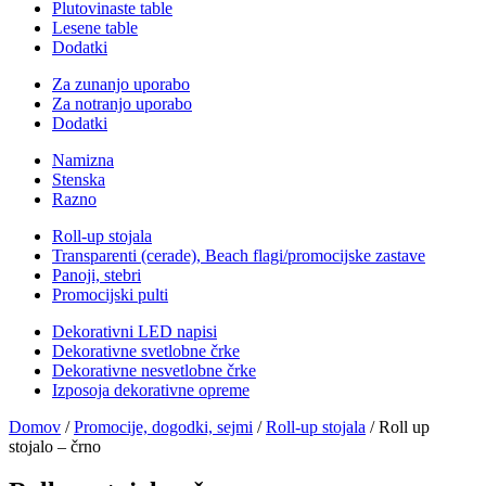
Plutovinaste table
Lesene table
Dodatki
Za zunanjo uporabo
Za notranjo uporabo
Dodatki
Namizna
Stenska
Razno
Roll-up stojala
Transparenti (cerade), Beach flagi/promocijske zastave
Panoji, stebri
Promocijski pulti
Dekorativni LED napisi
Dekorativne svetlobne črke
Dekorativne nesvetlobne črke
Izposoja dekorativne opreme
Domov
/
Promocije, dogodki, sejmi
/
Roll-up stojala
/ Roll up
stojalo – črno