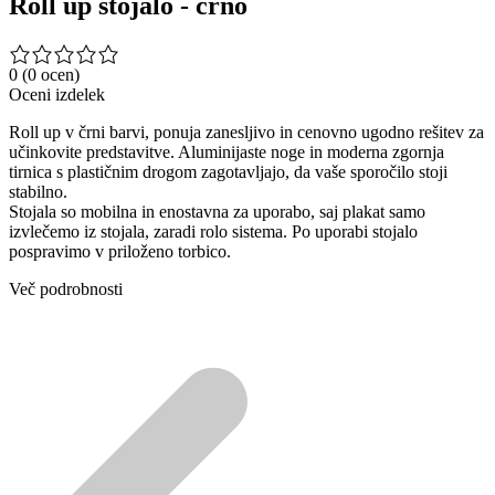
Roll up stojalo - črno
0
(0 ocen)
Oceni izdelek
Roll up v črni barvi, ponuja zanesljivo in cenovno ugodno rešitev za
učinkovite predstavitve. Aluminijaste noge in moderna zgornja
tirnica s plastičnim drogom zagotavljajo, da vaše sporočilo stoji
stabilno.
Stojala so mobilna in enostavna za uporabo, saj plakat samo
izvlečemo iz stojala, zaradi rolo sistema. Po uporabi stojalo
pospravimo v priloženo torbico.
Več podrobnosti