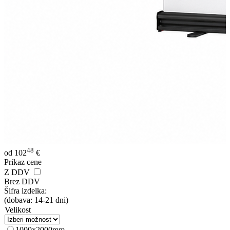
48
od
102
€
Prikaz cene
Z DDV
Brez DDV
Šifra izdelka:
(dobava: 14-21 dni)
Velikost
1000x2000mm