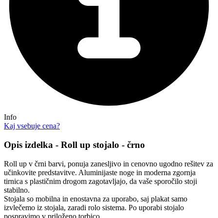
Info
Kaj vsebuje cena?
Opis izdelka - Roll up stojalo - črno
Roll up v črni barvi, ponuja zanesljivo in cenovno ugodno rešitev za
učinkovite predstavitve. Aluminijaste noge in moderna zgornja
tirnica s plastičnim drogom zagotavljajo, da vaše sporočilo stoji
stabilno.
Stojala so mobilna in enostavna za uporabo, saj plakat samo
izvlečemo iz stojala, zaradi rolo sistema. Po uporabi stojalo
pospravimo v priloženo torbico.