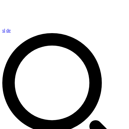
sl
de