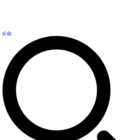
sl
de