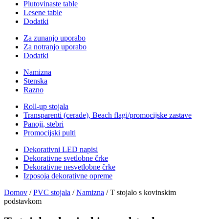
Plutovinaste table
Lesene table
Dodatki
Za zunanjo uporabo
Za notranjo uporabo
Dodatki
Namizna
Stenska
Razno
Roll-up stojala
Transparenti (cerade), Beach flagi/promocijske zastave
Panoji, stebri
Promocijski pulti
Dekorativni LED napisi
Dekorativne svetlobne črke
Dekorativne nesvetlobne črke
Izposoja dekorativne opreme
Domov
/
PVC stojala
/
Namizna
/ T stojalo s kovinskim
podstavkom