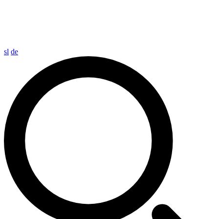
sl
de