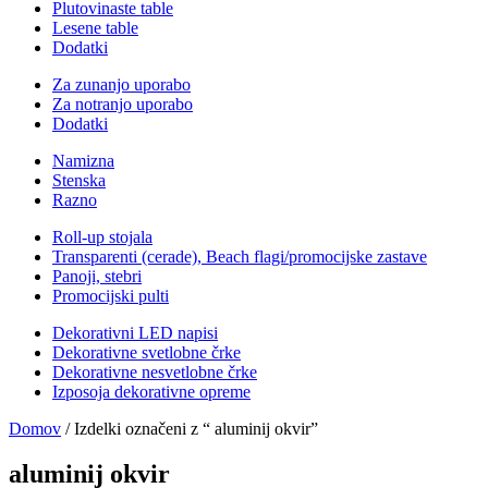
Plutovinaste table
Lesene table
Dodatki
Za zunanjo uporabo
Za notranjo uporabo
Dodatki
Namizna
Stenska
Razno
Roll-up stojala
Transparenti (cerade), Beach flagi/promocijske zastave
Panoji, stebri
Promocijski pulti
Dekorativni LED napisi
Dekorativne svetlobne črke
Dekorativne nesvetlobne črke
Izposoja dekorativne opreme
Domov
/ Izdelki označeni z “ aluminij okvir”
aluminij okvir