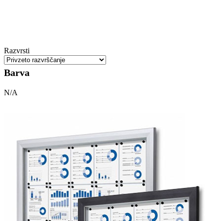
Razvrsti
Barva
N/A