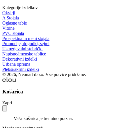
Kategorije izdelkov
Okvirji
A Stojala
Oglasne table
Vitrine
PVC stojala
Prospektna in meni stojala
Promocije, dogodki, sejmi
Usmerjevalni stebrički
Napisne/imenske tablice
Dekorativni izdelki
Urbana oprema
Pleksi/akrilni izdelki
© 2026, Neonart d.o.o. Vse pravice pridržane.
Košarica
Zapri
Vaša košarica je trenutno prazna.