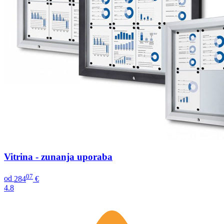
Vitrina - zunanja uporaba
07
od
284
€
4.8