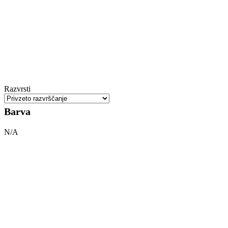
Razvrsti
Barva
N/A