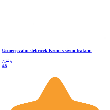
Usmerjevalni stebriček Krom s sivim trakom
98
71
€
4.8