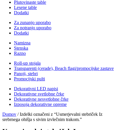
Plutovinaste table
Lesene table
Dodatki
Za zunanjo uporabo
Za notranjo uporabo
Dodatki
Namizna
Stenska
Razno
Roll-up stojala
Transparenti (cerade), Beach flagi/promocijske zastave
Panoji, stebri
Promocijski pulti
Dekorativni LED napisi
Dekorativne svetlobne črke
Dekorativne nesvetlobne črke
Izposoja dekorativne opreme
Domov
/ Izdelki označeni z “Usmerjevalni stebriček Iz
srebrnega ohišja s sivim izvlečnim trakom.”