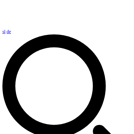
sl
de