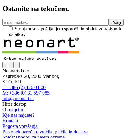
Ostanite na tekočem.
Strinjam se s pošiljanjem sporočil in obdelavo vpisanih
podatkov.
Neonart d.o.o.
Zagrebška 20, 2000 Maribor,
SLO, EU
T: +386 (2) 426 01 00
M: +386 (0) 31 597 085
info@neonart.si
Hiter dostop
O podjetju
Kje nas najdete?
Kontakt
Pogosta vprašanja
Postopek naročila, vračila, plačila in dostave
Splošni pogoji za najem opreme