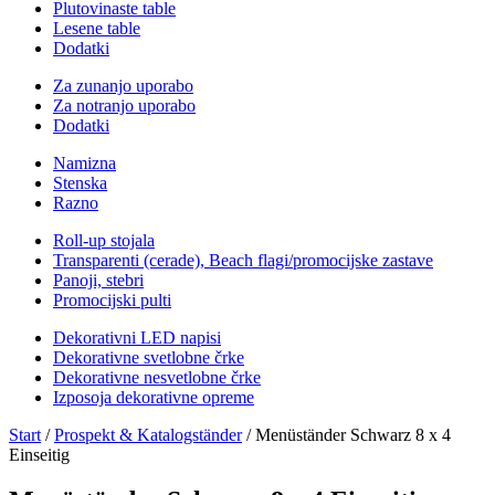
Plutovinaste table
Lesene table
Dodatki
Za zunanjo uporabo
Za notranjo uporabo
Dodatki
Namizna
Stenska
Razno
Roll-up stojala
Transparenti (cerade), Beach flagi/promocijske zastave
Panoji, stebri
Promocijski pulti
Dekorativni LED napisi
Dekorativne svetlobne črke
Dekorativne nesvetlobne črke
Izposoja dekorativne opreme
Start
/
Prospekt & Katalogständer
/ Menüständer Schwarz 8 x 4
Einseitig