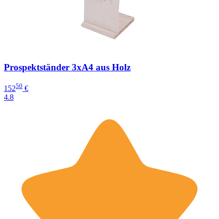
Prospektständer 3xA4 aus Holz
50
152
€
4.8