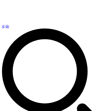
sl
de