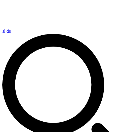
sl
de