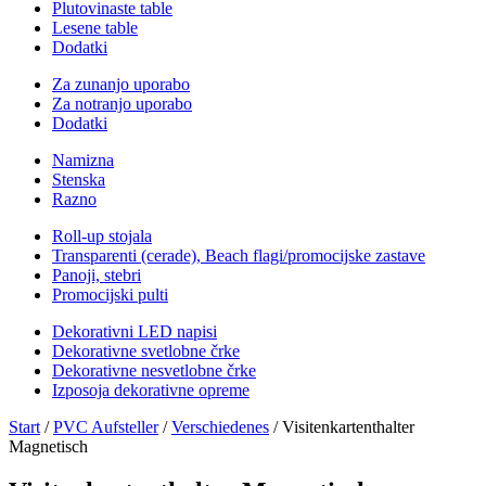
Plutovinaste table
Lesene table
Dodatki
Za zunanjo uporabo
Za notranjo uporabo
Dodatki
Namizna
Stenska
Razno
Roll-up stojala
Transparenti (cerade), Beach flagi/promocijske zastave
Panoji, stebri
Promocijski pulti
Dekorativni LED napisi
Dekorativne svetlobne črke
Dekorativne nesvetlobne črke
Izposoja dekorativne opreme
Start
/
PVC Aufsteller
/
Verschiedenes
/ Visitenkartenthalter
Magnetisch