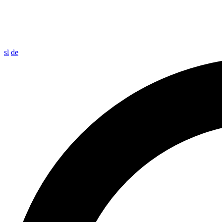
sl
de