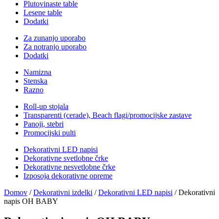
Plutovinaste table
Lesene table
Dodatki
Za zunanjo uporabo
Za notranjo uporabo
Dodatki
Namizna
Stenska
Razno
Roll-up stojala
Transparenti (cerade), Beach flagi/promocijske zastave
Panoji, stebri
Promocijski pulti
Dekorativni LED napisi
Dekorativne svetlobne črke
Dekorativne nesvetlobne črke
Izposoja dekorativne opreme
Domov
/
Dekorativni izdelki
/
Dekorativni LED napisi
/ Dekorativni
napis OH BABY