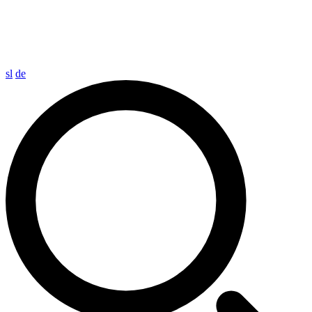
sl
de