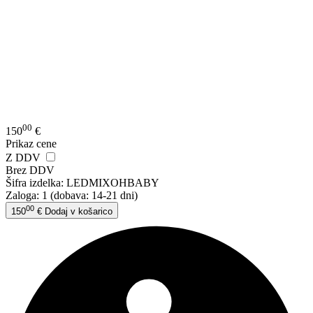
00
150
€
Prikaz cene
Z DDV
Brez DDV
Šifra izdelka:
LEDMIXOHBABY
Zaloga: 1
(dobava: 14-21 dni)
00
150
€
Dodaj v košarico