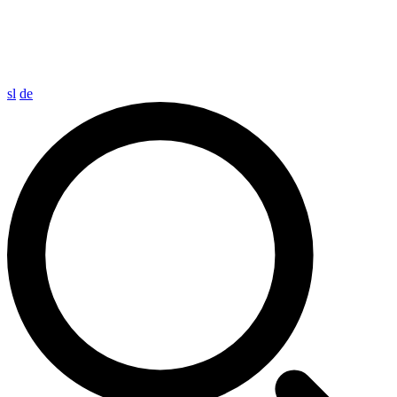
sl
de