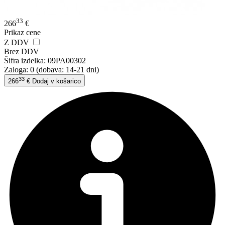
33
266
€
Prikaz cene
Z DDV
Brez DDV
Šifra izdelka:
09PA00302
Zaloga: 0
(dobava: 14-21 dni)
33
266
€
Dodaj v košarico