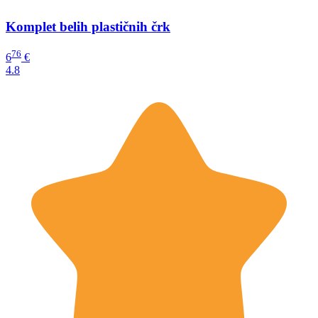
Komplet belih plastičnih črk
76
6
€
4.8