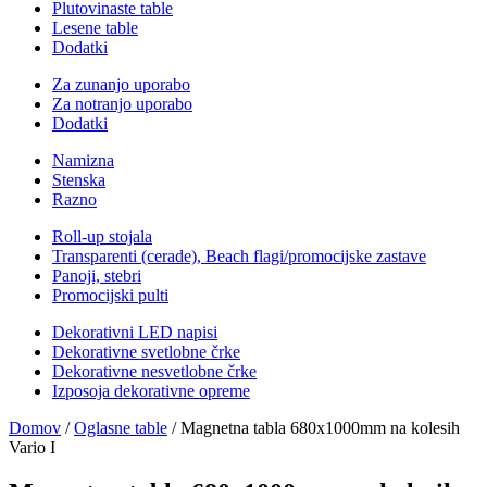
Plutovinaste table
Lesene table
Dodatki
Za zunanjo uporabo
Za notranjo uporabo
Dodatki
Namizna
Stenska
Razno
Roll-up stojala
Transparenti (cerade), Beach flagi/promocijske zastave
Panoji, stebri
Promocijski pulti
Dekorativni LED napisi
Dekorativne svetlobne črke
Dekorativne nesvetlobne črke
Izposoja dekorativne opreme
Domov
/
Oglasne table
/ Magnetna tabla 680x1000mm na kolesih
Vario I