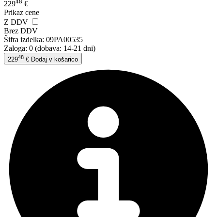
48
229
€
Prikaz cene
Z DDV
Brez DDV
Šifra izdelka:
09PA00535
Zaloga: 0
(dobava: 14-21 dni)
48
229
€
Dodaj v košarico