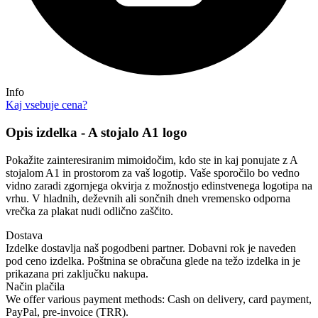
Info
Kaj vsebuje cena?
Opis izdelka - A stojalo A1 logo
Pokažite zainteresiranim mimoidočim, kdo ste in kaj ponujate z A
stojalom A1 in prostorom za vaš logotip. Vaše sporočilo bo vedno
vidno zaradi zgornjega okvirja z možnostjo edinstvenega logotipa na
vrhu. V hladnih, deževnih ali sončnih dneh vremensko odporna
vrečka za plakat nudi odlično zaščito.
Dostava
Izdelke dostavlja naš pogodbeni partner. Dobavni rok je naveden
pod ceno izdelka. Poštnina se obračuna glede na težo izdelka in je
prikazana pri zaključku nakupa.
Način plačila
We offer various payment methods: Cash on delivery, card payment,
PayPal, pre-invoice (TRR).