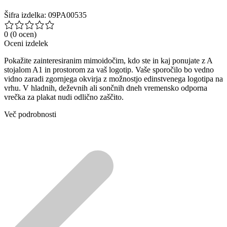
Šifra izdelka: 09PA00535
0
(0 ocen)
Oceni izdelek
Pokažite zainteresiranim mimoidočim, kdo ste in kaj ponujate z A
stojalom A1 in prostorom za vaš logotip. Vaše sporočilo bo vedno
vidno zaradi zgornjega okvirja z možnostjo edinstvenega logotipa na
vrhu. V hladnih, deževnih ali sončnih dneh vremensko odporna
vrečka za plakat nudi odlično zaščito.
Več podrobnosti