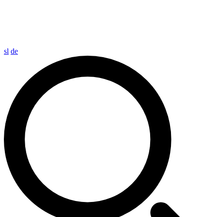
sl
de