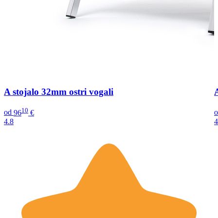
A stojalo 32mm ostri vogali
10
od
96
€
4.8
4