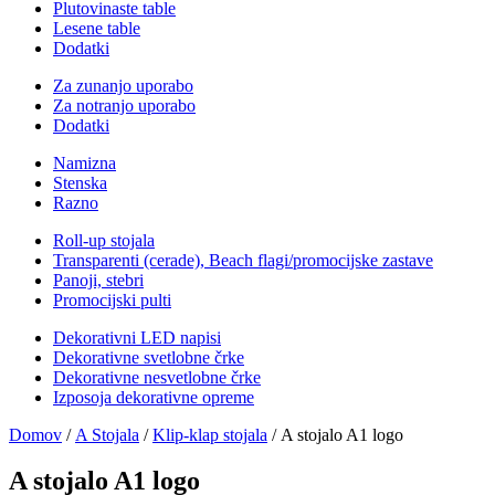
Plutovinaste table
Lesene table
Dodatki
Za zunanjo uporabo
Za notranjo uporabo
Dodatki
Namizna
Stenska
Razno
Roll-up stojala
Transparenti (cerade), Beach flagi/promocijske zastave
Panoji, stebri
Promocijski pulti
Dekorativni LED napisi
Dekorativne svetlobne črke
Dekorativne nesvetlobne črke
Izposoja dekorativne opreme
Domov
/
A Stojala
/
Klip-klap stojala
/ A stojalo A1 logo
A stojalo A1 logo