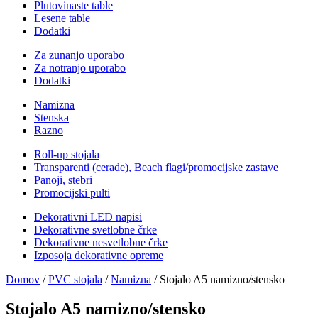
Plutovinaste table
Lesene table
Dodatki
Za zunanjo uporabo
Za notranjo uporabo
Dodatki
Namizna
Stenska
Razno
Roll-up stojala
Transparenti (cerade), Beach flagi/promocijske zastave
Panoji, stebri
Promocijski pulti
Dekorativni LED napisi
Dekorativne svetlobne črke
Dekorativne nesvetlobne črke
Izposoja dekorativne opreme
Domov
/
PVC stojala
/
Namizna
/ Stojalo A5 namizno/stensko
Stojalo A5 namizno/stensko