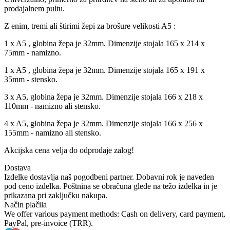
prodajalnem pultu.
Z enim, tremi ali štirimi žepi za brošure velikosti A5 :
1 x A5 , globina žepa je 32mm. Dimenzije stojala 165 x 214 x
75mm - namizno.
1 x A5 , globina žepa je 32mm. Dimenzije stojala 165 x 191 x
35mm - stensko.
3 x A5, globina žepa je 32mm. Dimenzije stojala 166 x 218 x
110mm - namizno ali stensko.
4 x A5, globina žepa je 32mm. Dimenzije stojala 166 x 256 x
155mm - namizno ali stensko.
Akcijska cena velja do odprodaje zalog!
Dostava
Izdelke dostavlja naš pogodbeni partner. Dobavni rok je naveden
pod ceno izdelka. Poštnina se obračuna glede na težo izdelka in je
prikazana pri zaključku nakupa.
Način plačila
We offer various payment methods: Cash on delivery, card payment,
PayPal, pre-invoice (TRR).