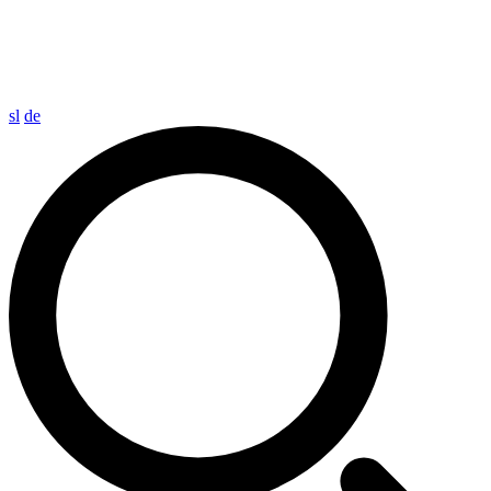
sl
de