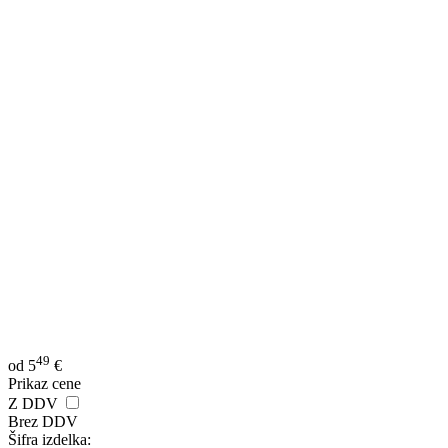
49
od
5
€
Prikaz cene
Z DDV
Brez DDV
Šifra izdelka: