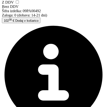
Z DDV
Brez DDV
Šifra izdelka:
09PA00492
Zaloga: 0
(dobava: 14-21 dni)
38
102
€
Dodaj v košarico