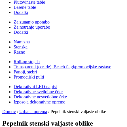
Plutovinaste table
Lesene table
Dodatki
Za zunanjo uporabo
Za notranjo uporabo
Dodatki
Namizna
Stenska
Razno
Roll-up stojala
Transparenti (cerade), Beach flagi/promocijske zastave
Panoji, stebri
Promocijski pulti
Dekorativni LED napisi
Dekorativne svetlobne črke
Dekorativne nesvetlobne črke
Izposoja dekorativne opreme
Domov
/
Urbana oprema
/ Pepelnik stenski valjaste oblike
Pepelnik stenski valjaste oblike