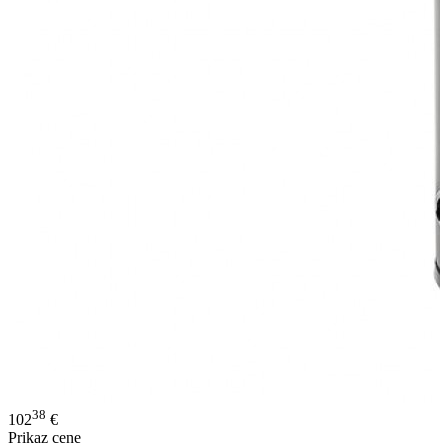
38
102
€
Prikaz cene