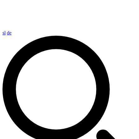
sl
de