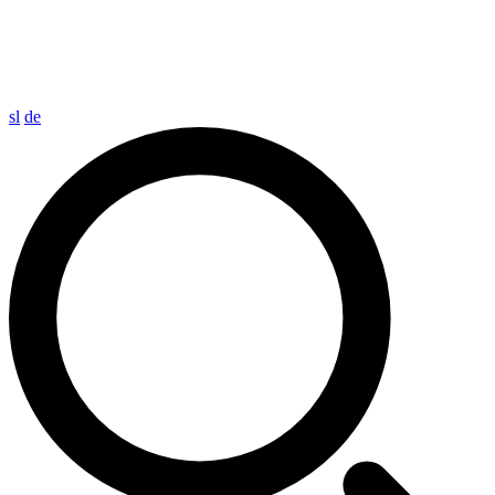
sl
de