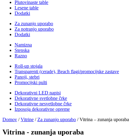
Plutovinaste table
Lesene table
Dodatki
Za zunanjo uporabo
Za notranjo uporabo
Dodatki
Namizna
Stenska
Razno
Roll-up stojala
Transparenti (cerade), Beach flagi/promocijske zastave
Panoji, stebri
Promocijski pulti
Dekorativni LED napisi
Dekorativne svetlobne črke
Dekorativne nesvetlobne črke
Izposoja dekorativne opreme
Domov
/
Vitrine
/
Za zunanjo uporabo
/ Vitrina – zunanja uporaba
Vitrina - zunanja uporaba