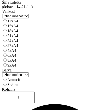
Šifra izdelka:
(dobava: 14-21 dni)
Velikost
12xA4
15xA4
18xA4
21xA4
24xA4
27xA4
4xA4
6xA4
8xA4
9xA4
Barva
Antracit
Srebrna
Količina