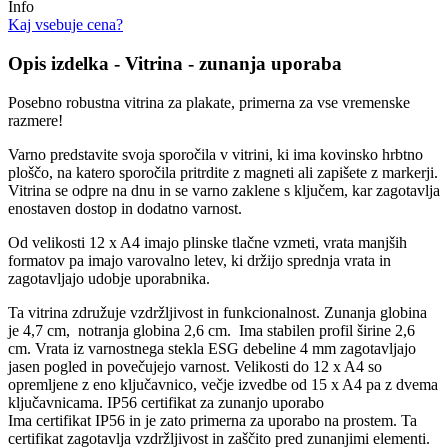
Info
Kaj vsebuje cena?
Opis izdelka - Vitrina - zunanja uporaba
Posebno robustna vitrina za plakate, primerna za vse vremenske
razmere!
Varno predstavite svoja sporočila v vitrini, ki ima kovinsko hrbtno
ploščo, na katero sporočila pritrdite z magneti ali zapišete z markerji.
Vitrina se odpre na dnu in se varno zaklene s ključem, kar zagotavlja
enostaven dostop in dodatno varnost.
Od velikosti 12 x A4 imajo plinske tlačne vzmeti, vrata manjših
formatov pa imajo varovalno letev, ki držijo sprednja vrata in
zagotavljajo udobje uporabnika.
Ta vitrina združuje vzdržljivost in funkcionalnost. Zunanja globina
je 4,7 cm, notranja globina 2,6 cm. Ima stabilen profil širine 2,6
cm. Vrata iz varnostnega stekla ESG debeline 4 mm zagotavljajo
jasen pogled in povečujejo varnost. Velikosti do 12 x A4 so
opremljene z eno ključavnico, večje izvedbe od 15 x A4 pa z dvema
ključavnicama. IP56 certifikat za zunanjo uporabo
Ima certifikat IP56 in je zato primerna za uporabo na prostem. Ta
certifikat zagotavlja vzdržljivost in zaščito pred zunanjimi elementi.