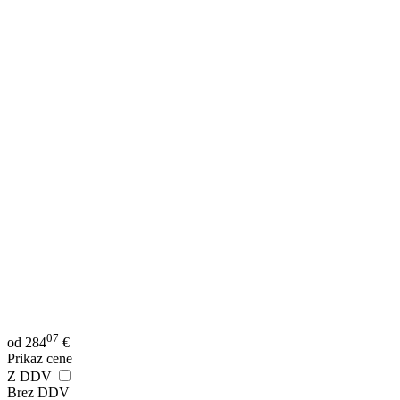
07
od
284
€
Prikaz cene
Z DDV
Brez DDV