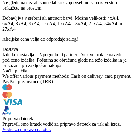
Ne glede na dež ali sonce lahko svojo vsebino samozavestno
prikažete na prostem.
Dobavljiva v srebrni ali antracit barvi. Možne velikosti: 4xA4,
6xA4, 8xA4, 9xA4, 12xA4, 15xA4, 18xA4, 21xA4, 24xA4 in
27xA4.
Akcijska cena velja do odprodaje zalog!
Dostava
Izdelke dostavlja naš pogodbeni partner. Dobavni rok je naveden
pod ceno izdelka. Poštnina se obračuna glede na težo izdelka in je
prikazana pri zaključku nakupa.
Način plačila
We offer various payment methods: Cash on delivery, card payment,
PayPal, pre-invoice (TRR).
Priprava datotek
Pripravili smo kratek vodič za pripravo datotek za tisk ali izrez.
Vodič za pripravo datotek