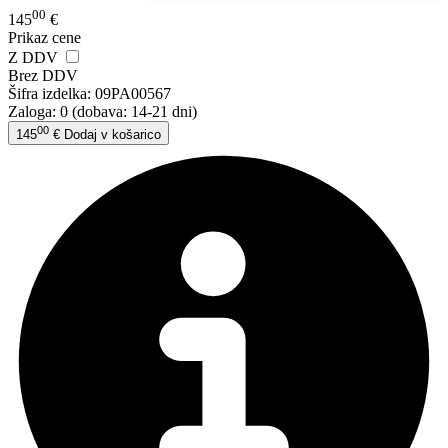
00
145
€
Prikaz cene
Z DDV
Brez DDV
Šifra izdelka:
09PA00567
Zaloga: 0
(dobava: 14-21 dni)
00
145
€
Dodaj v košarico