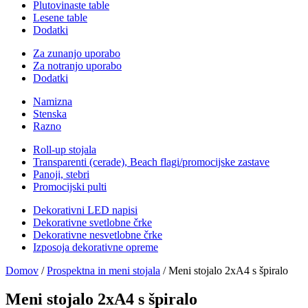
Plutovinaste table
Lesene table
Dodatki
Za zunanjo uporabo
Za notranjo uporabo
Dodatki
Namizna
Stenska
Razno
Roll-up stojala
Transparenti (cerade), Beach flagi/promocijske zastave
Panoji, stebri
Promocijski pulti
Dekorativni LED napisi
Dekorativne svetlobne črke
Dekorativne nesvetlobne črke
Izposoja dekorativne opreme
Domov
/
Prospektna in meni stojala
/ Meni stojalo 2xA4 s špiralo
Meni stojalo 2xA4 s špiralo