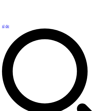
sl
de