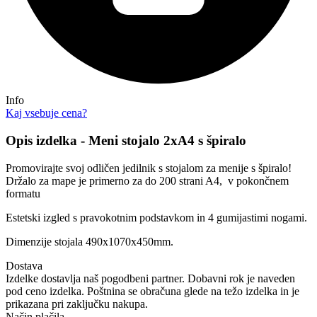
Info
Kaj vsebuje cena?
Opis izdelka - Meni stojalo 2xA4 s špiralo
Promovirajte svoj odličen jedilnik s stojalom za menije s špiralo!
Držalo za mape je primerno za do 200 strani A4, v pokončnem
formatu
Estetski izgled s pravokotnim podstavkom in 4 gumijastimi nogami.
Dimenzije stojala 490x1070x450mm.
Dostava
Izdelke dostavlja naš pogodbeni partner. Dobavni rok je naveden
pod ceno izdelka. Poštnina se obračuna glede na težo izdelka in je
prikazana pri zaključku nakupa.
Način plačila