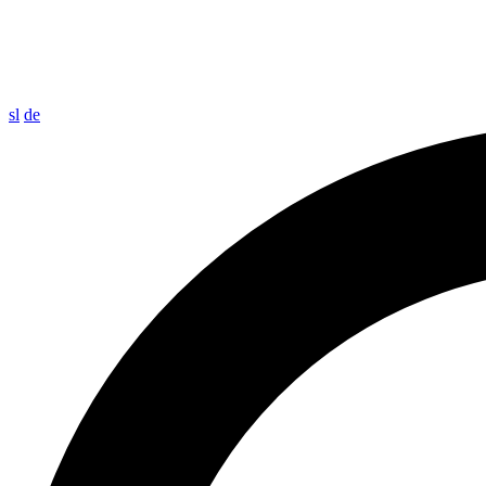
sl
de