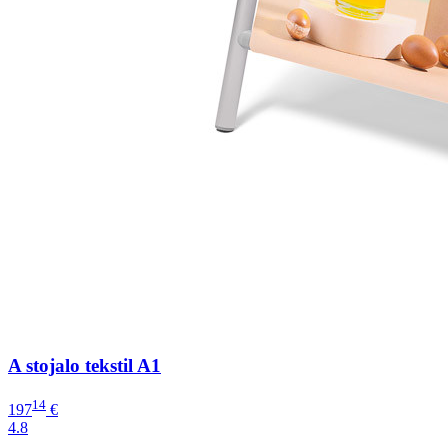
A stojalo tekstil A1
14
197
€
4.8