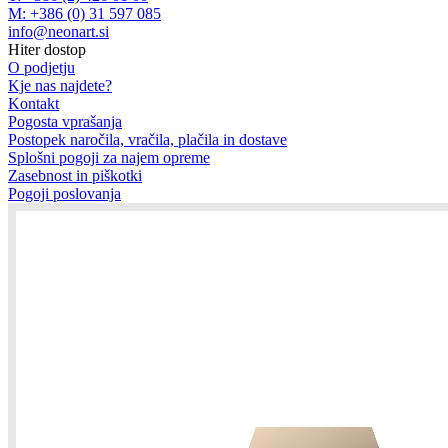
M: +386 (0) 31 597 085
info@neonart.si
Hiter dostop
O podjetju
Kje nas najdete?
Kontakt
Pogosta vprašanja
Postopek naročila, vračila, plačila in dostave
Splošni pogoji za najem opreme
Zasebnost in piškotki
Pogoji poslovanja