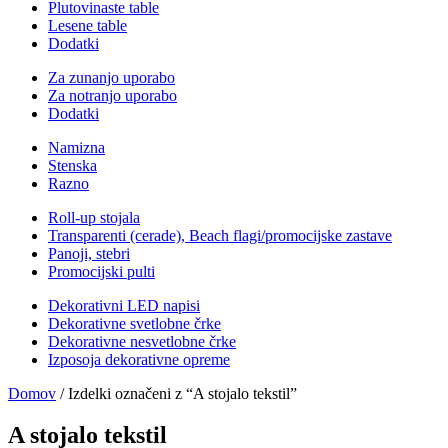
Plutovinaste table
Lesene table
Dodatki
Za zunanjo uporabo
Za notranjo uporabo
Dodatki
Namizna
Stenska
Razno
Roll-up stojala
Transparenti (cerade), Beach flagi/promocijske zastave
Panoji, stebri
Promocijski pulti
Dekorativni LED napisi
Dekorativne svetlobne črke
Dekorativne nesvetlobne črke
Izposoja dekorativne opreme
Domov
/ Izdelki označeni z “A stojalo tekstil”
A stojalo tekstil