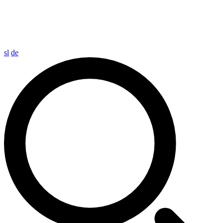
sl
de