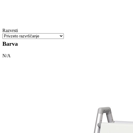
Razvrsti
Barva
N/A