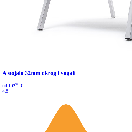
A stojalo 32mm okrogli vogali
90
od
102
€
4.8