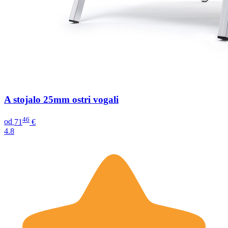
A stojalo 25mm ostri vogali
46
od
71
€
4.8