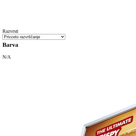
Razvrsti
Barva
N/A