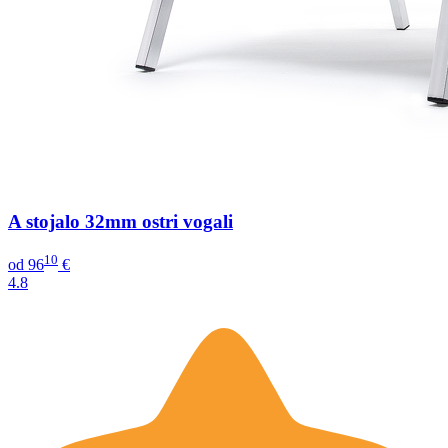
A stojalo 32mm ostri vogali
10
od
96
€
4.8