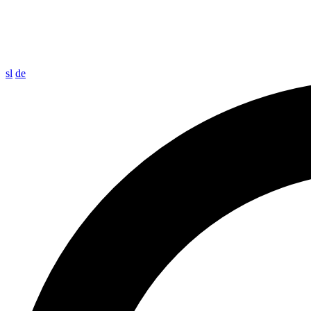
sl
de