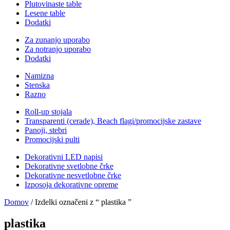
Plutovinaste table
Lesene table
Dodatki
Za zunanjo uporabo
Za notranjo uporabo
Dodatki
Namizna
Stenska
Razno
Roll-up stojala
Transparenti (cerade), Beach flagi/promocijske zastave
Panoji, stebri
Promocijski pulti
Dekorativni LED napisi
Dekorativne svetlobne črke
Dekorativne nesvetlobne črke
Izposoja dekorativne opreme
Domov
/ Izdelki označeni z “ plastika ”
plastika