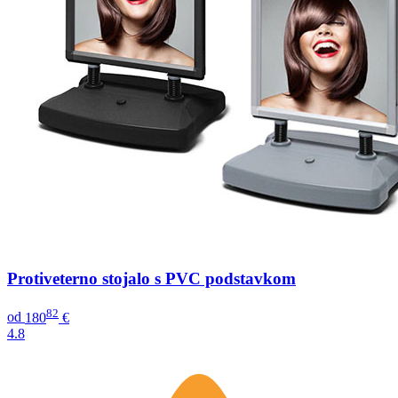
Protiveterno stojalo s PVC podstavkom
82
od
180
€
4.8