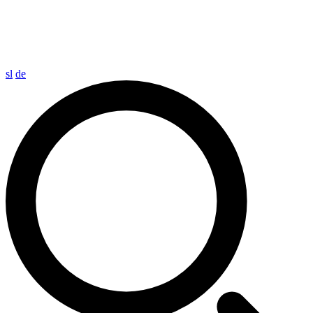
sl
de