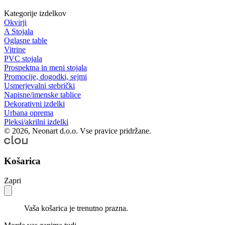
Kategorije izdelkov
Okvirji
A Stojala
Oglasne table
Vitrine
PVC stojala
Prospektna in meni stojala
Promocije, dogodki, sejmi
Usmerjevalni stebrički
Napisne/imenske tablice
Dekorativni izdelki
Urbana oprema
Pleksi/akrilni izdelki
© 2026, Neonart d.o.o. Vse pravice pridržane.
Košarica
Zapri
Vaša košarica je trenutno prazna.