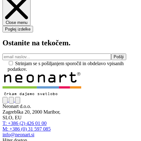
Close menu
Poglej izdelke
Ostanite na tekočem.
Strinjam se s pošiljanjem sporočil in obdelavo vpisanih
podatkov.
Neonart d.o.o.
Zagrebška 20, 2000 Maribor,
SLO, EU
T: +386 (2) 426 01 00
M: +386 (0) 31 597 085
info@neonart.si
Hiter dostop