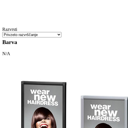
Razvrsti
Barva
N/A