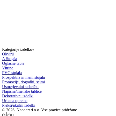
Kategorije izdelkov
Okvirji
A Stojala
Oglasne table
Vitrine
PVC stojala
Prospektna in meni stojala
Promocije, dogodki, sejmi
Usmerjevalni stebrički
Napisne/imenske tablice
Dekorativni izdelki
Urbana oprema
Pleksi/akrilni izdelki
© 2026, Neonart d.o.o. Vse pravice pridržane.