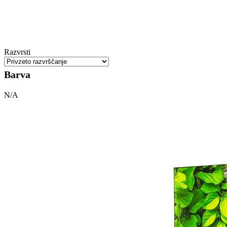
Razvrsti
Barva
N/A