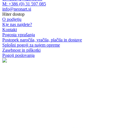
M: +386 (0) 31 597 085
info@neonart.si
Hiter dostop
O podjetju
Kje nas najdete?
Kontakt
Pogosta vprašanja
Postopek naročila, vračila, plačila in dostave
Splošni pogoji za najem opreme
Zasebnost in piškotki
Pogoji poslovanja