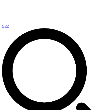
sl
de