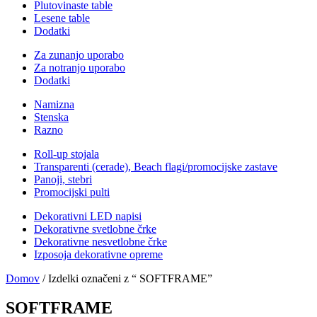
Plutovinaste table
Lesene table
Dodatki
Za zunanjo uporabo
Za notranjo uporabo
Dodatki
Namizna
Stenska
Razno
Roll-up stojala
Transparenti (cerade), Beach flagi/promocijske zastave
Panoji, stebri
Promocijski pulti
Dekorativni LED napisi
Dekorativne svetlobne črke
Dekorativne nesvetlobne črke
Izposoja dekorativne opreme
Domov
/ Izdelki označeni z “ SOFTFRAME”
SOFTFRAME