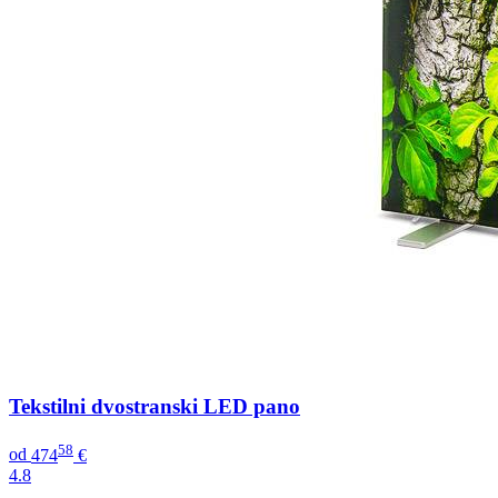
Tekstilni dvostranski LED pano
58
od
474
€
4.8