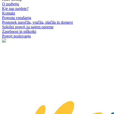
O podjetju
Kje nas najdete?
Kontakt
Pogosta vprašanja
Postopek naročila, vračila, plačila in dostave
Splošni pogoji za najem opreme
Zasebnost in piškotki
Pogoji poslovanja