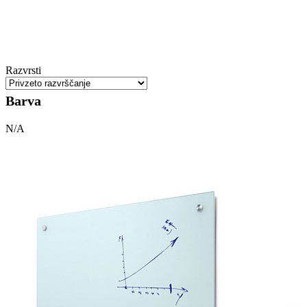
Razvrsti
Barva
N/A