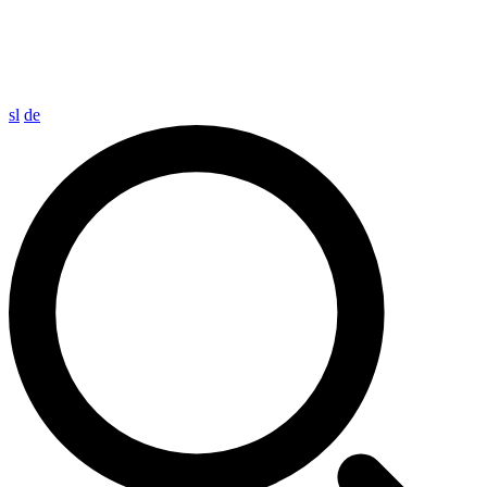
sl
de