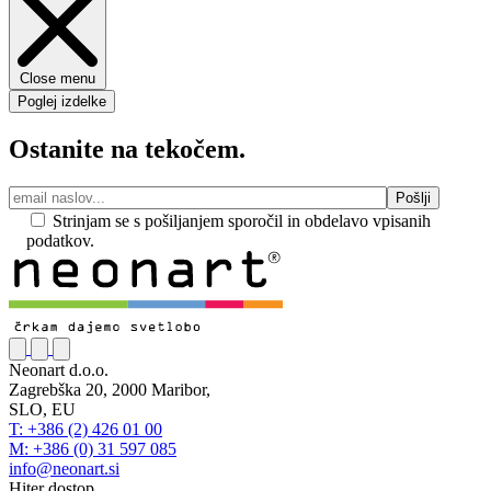
Close menu
Poglej izdelke
Ostanite na tekočem.
Strinjam se s pošiljanjem sporočil in obdelavo vpisanih
podatkov.
Neonart d.o.o.
Zagrebška 20, 2000 Maribor,
SLO, EU
T: +386 (2) 426 01 00
M: +386 (0) 31 597 085
info@neonart.si
Hiter dostop