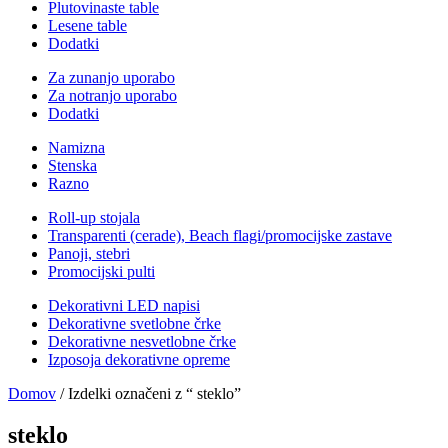
Plutovinaste table
Lesene table
Dodatki
Za zunanjo uporabo
Za notranjo uporabo
Dodatki
Namizna
Stenska
Razno
Roll-up stojala
Transparenti (cerade), Beach flagi/promocijske zastave
Panoji, stebri
Promocijski pulti
Dekorativni LED napisi
Dekorativne svetlobne črke
Dekorativne nesvetlobne črke
Izposoja dekorativne opreme
Domov
/ Izdelki označeni z “ steklo”
steklo