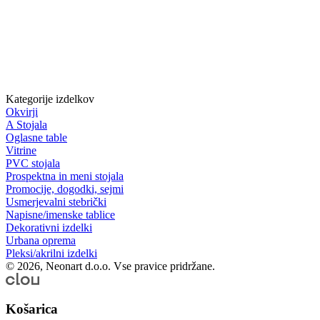
Kategorije izdelkov
Okvirji
A Stojala
Oglasne table
Vitrine
PVC stojala
Prospektna in meni stojala
Promocije, dogodki, sejmi
Usmerjevalni stebrički
Napisne/imenske tablice
Dekorativni izdelki
Urbana oprema
Pleksi/akrilni izdelki
© 2026, Neonart d.o.o. Vse pravice pridržane.
Košarica