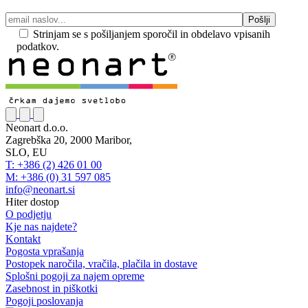
Strinjam se s pošiljanjem sporočil in obdelavo vpisanih
podatkov.
Neonart d.o.o.
Zagrebška 20, 2000 Maribor,
SLO, EU
T: +386 (2) 426 01 00
M: +386 (0) 31 597 085
info@neonart.si
Hiter dostop
O podjetju
Kje nas najdete?
Kontakt
Pogosta vprašanja
Postopek naročila, vračila, plačila in dostave
Splošni pogoji za najem opreme
Zasebnost in piškotki
Pogoji poslovanja