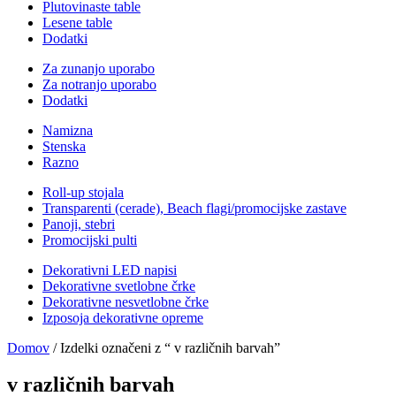
Plutovinaste table
Lesene table
Dodatki
Za zunanjo uporabo
Za notranjo uporabo
Dodatki
Namizna
Stenska
Razno
Roll-up stojala
Transparenti (cerade), Beach flagi/promocijske zastave
Panoji, stebri
Promocijski pulti
Dekorativni LED napisi
Dekorativne svetlobne črke
Dekorativne nesvetlobne črke
Izposoja dekorativne opreme
Domov
/ Izdelki označeni z “ v različnih barvah”
v različnih barvah