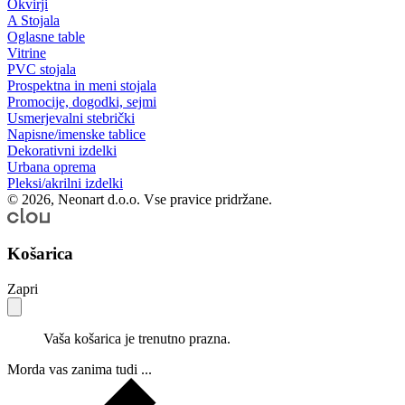
Okvirji
A Stojala
Oglasne table
Vitrine
PVC stojala
Prospektna in meni stojala
Promocije, dogodki, sejmi
Usmerjevalni stebrički
Napisne/imenske tablice
Dekorativni izdelki
Urbana oprema
Pleksi/akrilni izdelki
© 2026, Neonart d.o.o. Vse pravice pridržane.
Košarica
Zapri
Vaša košarica je trenutno prazna.
Morda vas zanima tudi ...