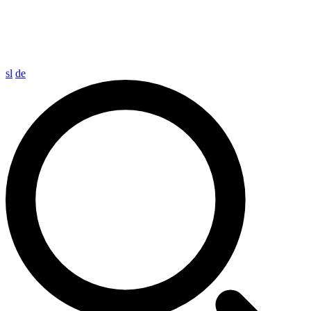
sl
de