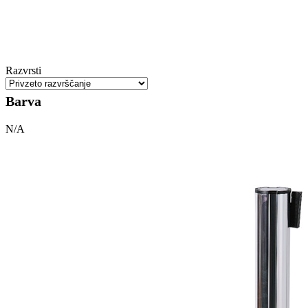
Razvrsti
Barva
N/A