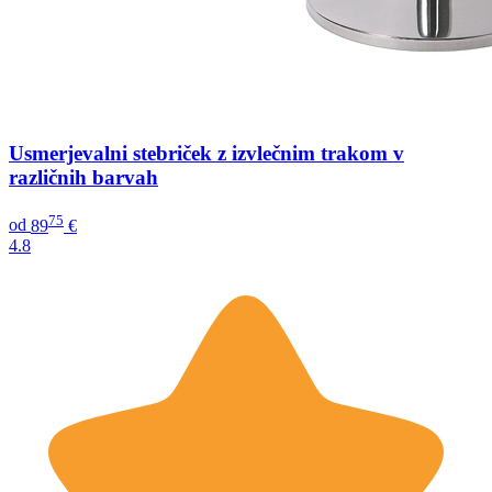
Usmerjevalni stebriček z izvlečnim trakom v
različnih barvah
75
od
89
€
4.8