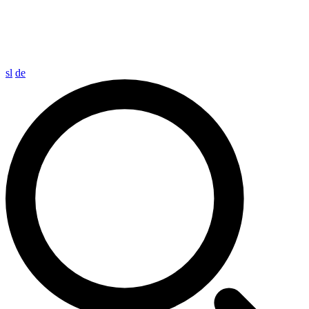
sl
de