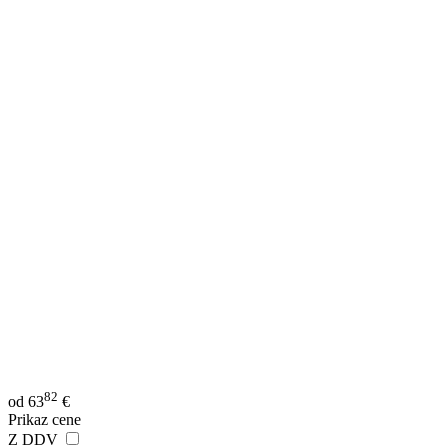
82
od
63
€
Prikaz cene
Z DDV