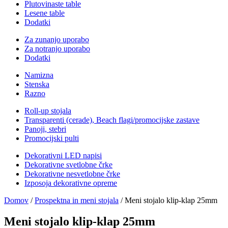
Plutovinaste table
Lesene table
Dodatki
Za zunanjo uporabo
Za notranjo uporabo
Dodatki
Namizna
Stenska
Razno
Roll-up stojala
Transparenti (cerade), Beach flagi/promocijske zastave
Panoji, stebri
Promocijski pulti
Dekorativni LED napisi
Dekorativne svetlobne črke
Dekorativne nesvetlobne črke
Izposoja dekorativne opreme
Domov
/
Prospektna in meni stojala
/ Meni stojalo klip-klap 25mm
Meni stojalo klip-klap 25mm