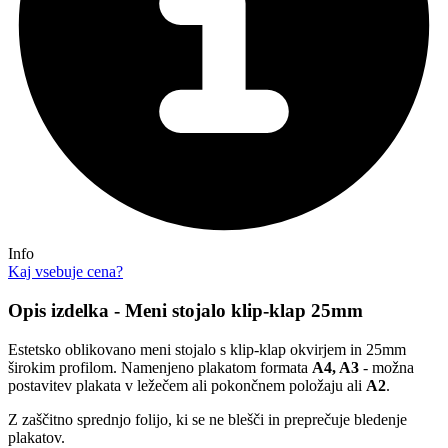
Info
Kaj vsebuje cena?
Opis izdelka - Meni stojalo klip-klap 25mm
Estetsko oblikovano meni stojalo s klip-klap okvirjem in 25mm
širokim profilom. Namenjeno plakatom formata
A4, A3
- možna
postavitev plakata v ležečem ali pokončnem položaju ali
A2
.
Z zaščitno sprednjo folijo, ki se ne blešči in preprečuje bledenje
plakatov.